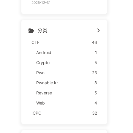
2025-12-31
分类
CTF
46
Android
1
Crypto
5
Pwn
23
Pwnable.kr
8
Reverse
5
Web
4
ICPC
32