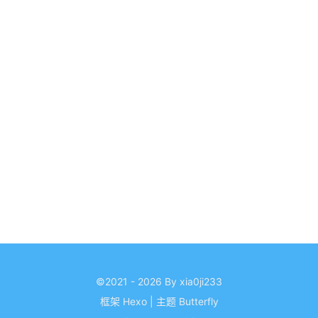
©2021 - 2026 By xia0ji233
框架
Hexo
|
主题
Butterfly