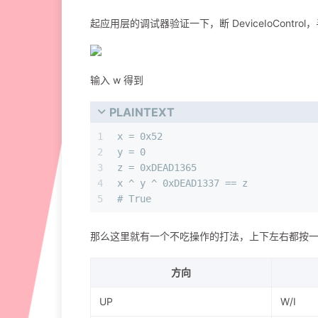
起应用层的调试器验证一下，断 DeviceIoContro
输入 w 得到
PLAINTEXT
1
x = 0x52
2
y = 0
3
z = 0xDEAD1365
4
x ^ y ^ 0xDEAD1337 == z
5
# True
那么这里就有一个不吃操作的打法，上下左右都按一遍就
方向
UP
W/I