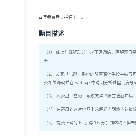
四年参赛老兵报道了。。
题目描述
（1） 成功加载驱动并与之正确通信，理解题目基本机
分)
（2） 发现「宫殿」系统的隐匿通信手段并编写
交相关源码并在 writeup 中说明分析过程（满分5
（3） 探索出「宫殿」系统完整的迷宫墙壁布局
（4） 在还原的迷宫地图上求解起点到终点的最短
（5） 提交正确的 Flag 得 1.5 分；到达终点但未