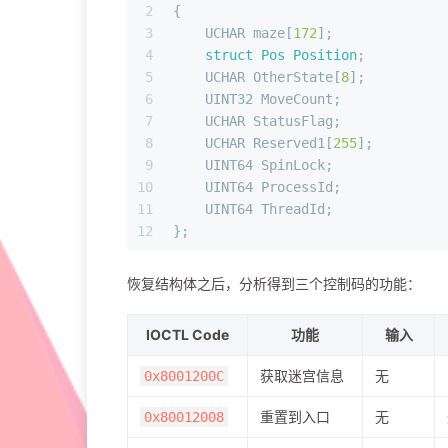
2
{
3
    UCHAR maze[
172
];
4
struct
Pos
Position
;
5
    UCHAR OtherState[
8
];
6
    UINT32 MoveCount;
7
    UCHAR StatusFlag;
8
    UCHAR Reserved1[
255
];
9
    UINT64 SpinLock;
10
    UINT64 ProcessId;
11
    UINT64 ThreadId;
12
};
恢复结构体之后，分析得到三个控制码的功能：
IOCTL Code
功能
输入
获取迷宫信息
无
0x8001200C
重置到入口
无
0x80012008