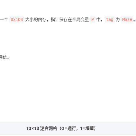
了一个
大小的内存，指针保存在全局变量
中，
为
0x1D8
P
tag
Maze
通信。
13×13 迷宫网格（0=通行，1=墙壁）