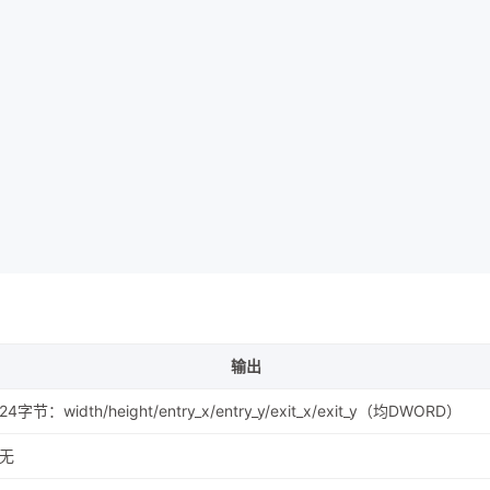
输出
24字节：width/height/entry_x/entry_y/exit_x/exit_y（均DWORD）
无