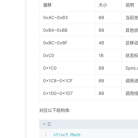
偏移
大小
说明
0xAC~0xB3
8B
当前坐标
0xB4~0xBB
8B
其他
0xBC~0xBF
4B
总移动
0xC0
1B
状态
0x1C0
8B
SpinL
0x1C8~0x1CF
8B
调用进
0x1D0~0x1D7
8B
调用线
对应以下结构体:
C
1
struct
Maze