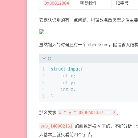
移动操作
12字节
0x80012004
它默认识别的有一点问题，稍微改名改类型之后主
显然输入的时候还有一个 checksum，假设输入结
C
1
struct
input
{
2
int
 x;
3
int
 y;
4
int
 z;
5
}
那么要求
。
x ^ y ^ 0xDEAD1337 == z
的函数是被 V 了的，不好分析，
sub_140002161
入基本上就只看前四个字节。