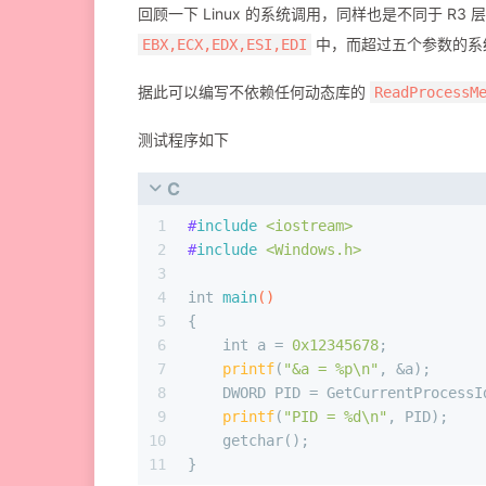
回顾一下 Linux 的系统调用，同样也是不同于 
中，而超过五个参数的系统调
EBX,ECX,EDX,ESI,EDI
据此可以编写不依赖任何动态库的
ReadProcessM
测试程序如下
C
1
#
include
<iostream>
2
#
include
<Windows.h>
3
4
int
main
()
5
{
6
int
 a = 
0x12345678
;
7
printf
(
"&a = %p\n"
, &a);
8
    DWORD PID = GetCurrentProcessI
9
printf
(
"PID = %d\n"
, PID);
10
    getchar();
11
}