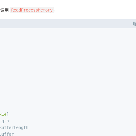
门调用
。
ReadProcessMemory
x14
]
ngth
BufferLength
Buffer