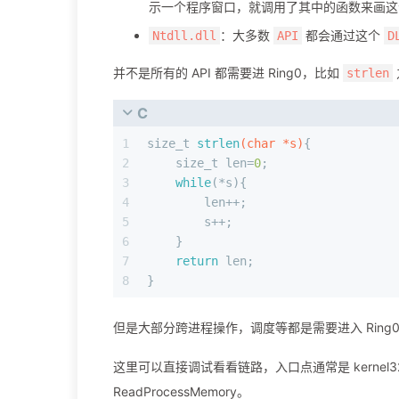
示一个程序窗口，就调用了其中的函数来画这
：大多数
都会通过这个
Ntdll.dll
API
D
并不是所有的 API 都需要进 Ring0，比如
strlen
C
1
size_t
strlen
(
char
 *s)
{
2
size_t
 len=
0
;
3
while
(*s){
4
        len++;
5
        s++;
6
    }
7
return
 len;
8
}
但是大部分跨进程操作，调度等都是需要进入 Ring0
这里可以直接调试看看链路，入口点通常是 kernel32.dll 
ReadProcessMemory。