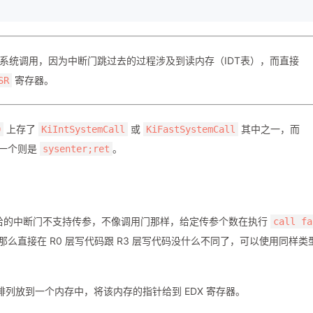
系统调用，因为中断门跳过去的过程涉及到读内存（IDT表），而直接
寄存器。
SR
上存了
或
其中之一，而
0
KiIntSystemCall
KiFastSystemCall
一个则是
。
sysenter;ret
l 给的中断门不支持传参，不像调用门那样，给定传参个数在执行
call fa
，那么直接在 R0 层写代码跟 R3 层写代码没什么不同了，可以使用同样类
序排列放到一个内存中，将该内存的指针给到 EDX 寄存器。