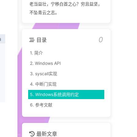
老当益壮，宁移白首之心？穷且益坚，
不坠青云之志。
0
目录
1.
简介
2.
Windows API
3.
syscall实现
4.
中断门实现
5.
Windows系统调用约定
6.
参考文献
最新文章