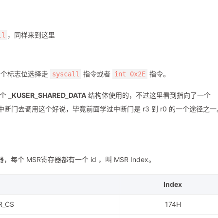
，同样来到这里
ll
一个标志位选择走
指令或者
指令。
syscall
int 0x2E
一个
_KUSER_SHARED_DATA
结构体使用的，不过这里看到指向了一个
断门去调用这个好说，毕竟前面学过中断门是 r3 到 r0 的一个途径之一
器，每个 MSR寄存器都有一个 id ，叫 MSR Index。
Index
R_CS
174H