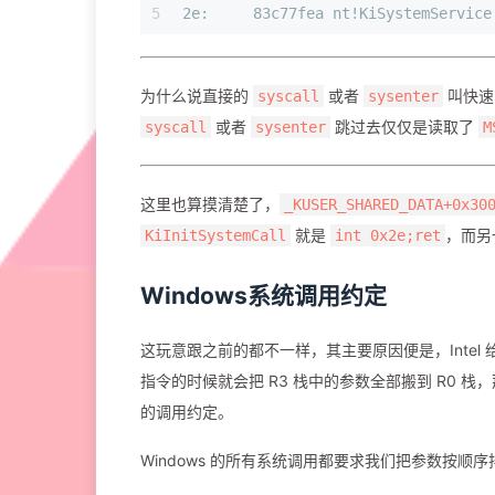
5
2e:	83c77fea nt!KiSystemService
为什么说直接的
或者
叫快速
syscall
sysenter
或者
跳过去仅仅是读取了
syscall
sysenter
M
这里也算摸清楚了，
_KUSER_SHARED_DATA+0x30
就是
，而另
KiInitSystemCall
int 0x2e;ret
Windows系统调用约定
这玩意跟之前的都不一样，其主要原因便是，Inte
指令的时候就会把 R3 栈中的参数全部搬到 R0 栈
的调用约定。
Windows 的所有系统调用都要求我们把参数按顺