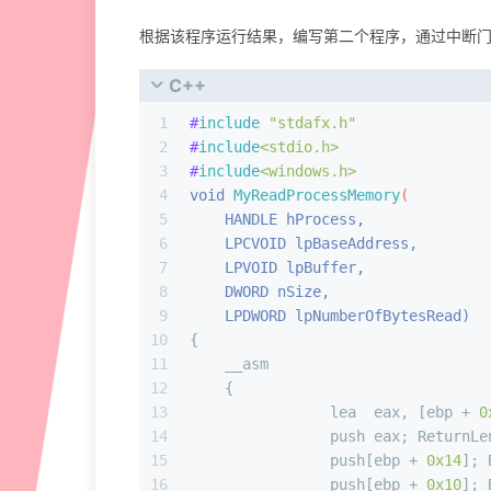
根据该程序运行结果，编写第二个程序，通过中断
C++
1
#
include
"stdafx.h"
2
#
include
<stdio.h>
3
#
include
<windows.h>
4
void
MyReadProcessMemory
(
5
    HANDLE hProcess,
6
    LPCVOID lpBaseAddress,
7
    LPVOID lpBuffer,
8
    DWORD nSize,
9
    LPDWORD lpNumberOfBytesRead)
10
{
11
    __asm
12
    {
13
                lea  eax, [ebp + 
0
14
                push eax; ReturnLe
15
                push[ebp + 
0x14
]; 
16
                push[ebp + 
0x10
]; 