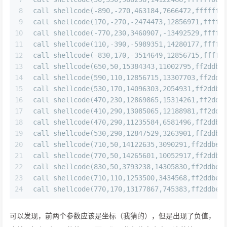
8
call shellcode(-890,-270,463184,7666472,ffffff0
9
call shellcode(170,-270,-2474473,12856971,fffff
10
call shellcode(-770,230,3460907,-13492529,fffff
11
call shellcode(110,-390,-5989351,14280177,fffff
12
call shellcode(-830,170,-3514649,12856715,fffff
13
call shellcode(650,50,15384343,11002795,ff2ddbe
14
call shellcode(590,110,12856715,13307703,ff2ddb
15
call shellcode(530,170,14096303,2054931,ff2ddbe
16
call shellcode(470,230,12869865,15314261,ff2ddb
17
call shellcode(410,290,13085065,12188981,ff2ddb
18
call shellcode(470,290,11235584,6581496,ff2ddbe
19
call shellcode(530,290,12847529,3263901,ff2ddbe
20
call shellcode(710,50,14122635,3090291,ff2ddbe7
21
call shellcode(770,50,14265601,10052917,ff2ddbe
22
call shellcode(830,50,3793238,14305830,ff2ddbe7
23
call shellcode(710,110,1253500,3434568,ff2ddbe7
24
call shellcode(770,170,13177867,745383,ff2ddbe7
可以发现，前两个参数应该是坐标（我猜的），但是出现了负值，