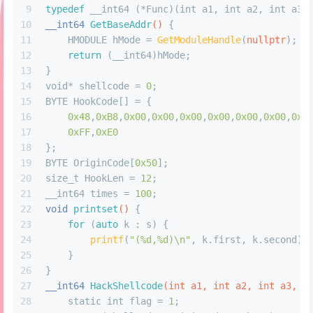
9
typedef
 __int64 (*Func)(
int
 a1, 
int
 a2, 
int
 a3,
10
__int64 
GetBaseAddr
()
{
11
    HMODULE hMode = 
GetModuleHandle
(
nullptr
);
12
return
 (__int64)hMode;
13
}
14
void
* shellcode = 
0
;
15
BYTE HookCode[] = {
16
0x48
,
0xB8
,
0x00
,
0x00
,
0x00
,
0x00
,
0x00
,
0x00
,
0x0
17
0xFF
,
0xE0
18
};
19
BYTE OriginCode[
0x50
];
20
size_t
 HookLen = 
12
;
21
__int64 times = 
100
;
22
void
printset
()
{
23
for
 (
auto
 k : s) {
24
printf
(
"(%d,%d)\n"
, k.first, k.second);
25
    }
26
}
27
__int64 
HackShellcode
(
int
 a1, 
int
 a2, 
int
 a3, 
i
28
static
int
 flag = 
1
;