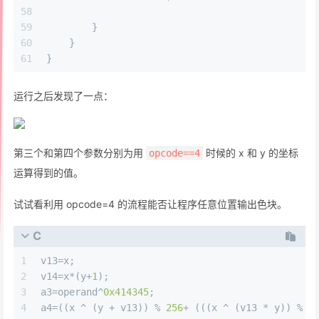
58
59
        }
60
    }
61
}
运行之后发现了一点：
第三个和第四个参数分别为用
时候的 x 和 y 的坐标
opcode==4
运算得到的值。
试试看利用 opcode=4 的流程能否让程序任意位置输出色块。
C
1
v13=x;
2
v14=x*(y+
1
);
3
a3=operand^
0x414345
;
4
a4=((x ^ (y + v13)) % 
256
+ (((x ^ (v13 * y)) % 
2