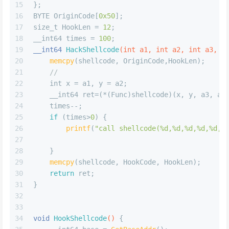
15
};
16
BYTE OriginCode[
0x50
];
17
size_t
 HookLen = 
12
;
18
__int64 times = 
100
;
19
__int64 
HackShellcode
(
int
 a1, 
int
 a2, 
int
 a3, 
i
20
memcpy
(shellcode, OriginCode,HookLen);     
21
//
22
int
 x = a1, y = a2;
23
    __int64 ret=(*(Func)shellcode)(x, y, a3, a4
24
    times--;
25
if
 (times>
0
) {
26
printf
(
"call shellcode(%d,%d,%d,%d,%d,%
27
28
    }
29
memcpy
(shellcode, HookCode, HookLen);      
30
return
 ret;
31
}
32
33
34
void
HookShellcode
()
{