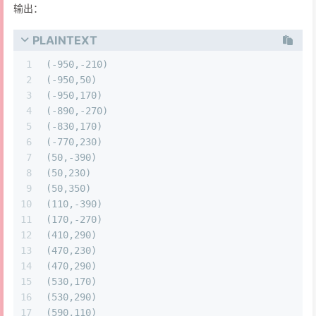
输出：
PLAINTEXT
1
(-950,-210)
2
(-950,50)
3
(-950,170)
4
(-890,-270)
5
(-830,170)
6
(-770,230)
7
(50,-390)
8
(50,230)
9
(50,350)
10
(110,-390)
11
(170,-270)
12
(410,290)
13
(470,230)
14
(470,290)
15
(530,170)
16
(530,290)
17
(590,110)