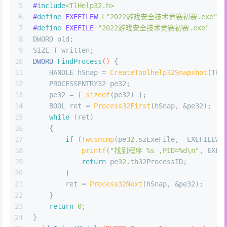
5
#
include
<TlHelp32.h>
6
#
define
 EXEFILEW 
L"2022游戏安全技术竞赛初赛.exe"
7
#
define
 EXEFILE 
"2022游戏安全技术竞赛初赛.exe"
8
DWORD old;
9
SIZE_T written;
10
DWORD 
FindProcess
()
{
11
    HANDLE hSnap = 
CreateToolhelp32Snapshot
(TH3
12
    PROCESSENTRY32 pe32;
13
    pe32 = { 
sizeof
(pe32) };
14
    BOOL ret = 
Process32First
(hSnap, &pe32);
15
while
 (ret)
16
    {
17
if
 (!
wcsncmp
(pe
32.
szExeFile,  EXEFILEW,
18
printf
(
"找到程序 %s ,PID=%d\n"
, EXEF
19
return
 pe
32.
th32ProcessID;
20
        }
21
        ret = 
Process32Next
(hSnap, &pe32);
22
    }
23
return
0
;
24
}