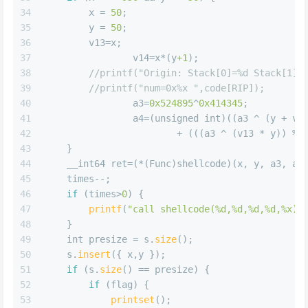
34
        x = 
50
;
35
        y = 
50
;
36
        v13=x;
37
		v14=x*(y
+1
);
38
//printf("Origin: Stack[0]=%d Stack[1]=
39
//printf("num=0x%x ",code[RIP]);
40
		a3=
0x524895
^
0x414345
;
41
		a4=(
unsigned
int
)((a3 ^ (y + v1
42
                        + (((a3 ^ (v13 * y)) % 
43
    }
44
    __int64 ret=(*(Func)shellcode)(x, y, a3, a4
45
    times--;
46
if
 (times>
0
) {
47
printf
(
"call shellcode(%d,%d,%d,%d,%x) 
48
    }
49
int
 presize = s.
size
();
50
    s.
insert
({ x,y });
51
if
 (s.
size
() == presize) {
52
if
 (flag) {
53
printset
();