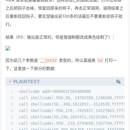
之后把钩子去掉，恢复回原来的样子，再去正常调用，调用结束之
后重新挂回钩子，要实现输出前100条的话最后不要重新挂钩子就
行。
结果（PS：输出是正常的，但是我强制都改成黄色绘制了）：
因为前几个参数是
类型的，所以直接换
打印一
__int32
%d
下，这里放一下部分的数据：
PLAINTEXT
1
shellcode addr=000001C5654B0000
2
call shellcode(-950,50,-14703700,1248208,ffffff
3
call shellcode(50,-390,1822057,-1524539,ffffff0
4
call shellcode(-950,170,-7425437,14227863,fffff
5
call shellcode(50,230,1897472,15215384,ffffff00
6
call shellcode(-950,-210,3743658,7267794,ffffff
7
call shellcode(50,350,966258,14122466,ffffff00,