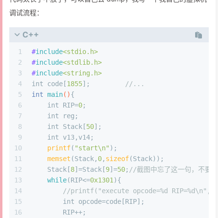
调试流程：
C++
1
#
include
<stdio.h>
2
#
include
<stdlib.h>
3
#
include
<string.h>
4
int
 code[
1855
];		
//...
5
int
main
()
{
6
int
 RIP=
0
;
7
int
 reg;
8
int
 Stack[
50
];
9
int
 v13,v14;
10
printf
(
"start\n"
);
11
memset
(Stack,
0
,
sizeof
(Stack));
12
    Stack[
8
]=Stack[
9
]=
50
;
//截图中忘了这一句，不要
13
while
(RIP<=
0x1301
){
14
//printf("execute opcode=%d RIP=%d\n",c
15
int
 opcode=code[RIP];
16
        RIP++;