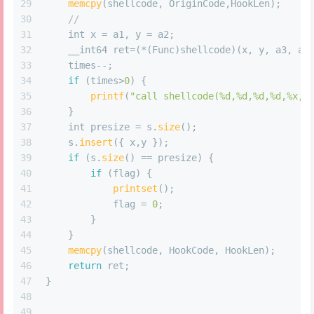
29
memcpy
(shellcode, OriginCode,HookLen);     
30
//
31
int
 x = a1, y = a2;
32
    __int64 ret=(*(Func)shellcode)(x, y, a3, a4
33
    times--;
34
if
 (times>
0
) {
35
printf
(
"call shellcode(%d,%d,%d,%d,%x,%
36
    }
37
int
 presize = s.
size
();
38
    s.
insert
({ x,y });
39
if
 (s.
size
() == presize) {
40
if
 (flag) {
41
printset
();
42
            flag = 
0
;
43
        }
44
    }
45
memcpy
(shellcode, HookCode, HookLen);      
46
return
 ret;
47
}
48
49