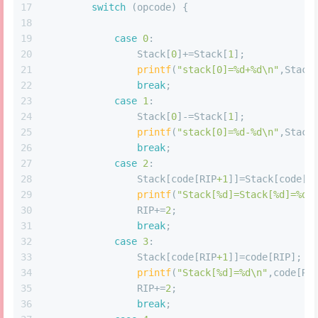
17
switch
 (opcode) {
18
19
case
0
:
20
                Stack[
0
]+=Stack[
1
];
21
printf
(
"stack[0]=%d+%d\n"
,Stack
22
break
;
23
case
1
:
24
                Stack[
0
]-=Stack[
1
];
25
printf
(
"stack[0]=%d-%d\n"
,Stack
26
break
;
27
case
2
:
28
                Stack[code[RIP
+1
]]=Stack[code[R
29
printf
(
"Stack[%d]=Stack[%d]=%d\
30
                RIP+=
2
;
31
break
;
32
case
3
:
33
                Stack[code[RIP
+1
]]=code[RIP];
34
printf
(
"Stack[%d]=%d\n"
,code[RI
35
                RIP+=
2
;
36
break
; 