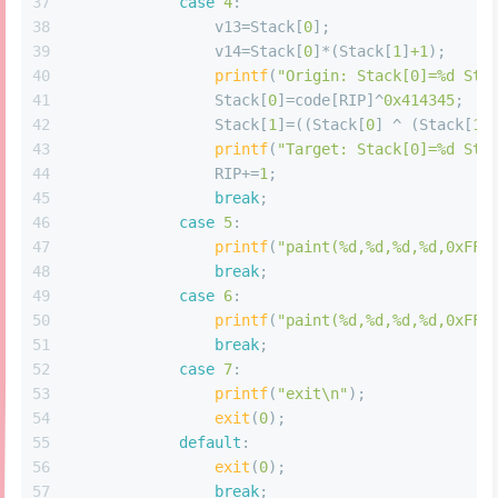
37
case
4
:
38
                v13=Stack[
0
];
39
                v14=Stack[
0
]*(Stack[
1
]
+1
);
40
printf
(
"Origin: Stack[0]=%d Sta
41
                Stack[
0
]=code[RIP]^
0x414345
;
42
                Stack[
1
]=((Stack[
0
] ^ (Stack[
1
]
43
printf
(
"Target: Stack[0]=%d Sta
44
                RIP+=
1
;
45
break
;
46
case
5
:
47
printf
(
"paint(%d,%d,%d,%d,0xFFF
48
break
;
49
case
6
:
50
printf
(
"paint(%d,%d,%d,%d,0xFF2
51
break
;
52
case
7
:
53
printf
(
"exit\n"
);
54
exit
(
0
);
55
default
:
56
exit
(
0
);
57
break
;