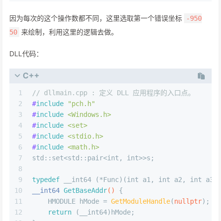
因为每次的这个操作数都不同，这里选取第一个错误坐标
-950
来绘制，利用这里的逻辑去做。
50
DLL代码：
C++
1
// dllmain.cpp : 定义 DLL 应用程序的入口点。
2
#
include
"pch.h"
3
#
include
<Windows.h>
4
#
include
<set>
5
#
include
<stdio.h>
6
#
include
<math.h>
7
std::set<std::pair<
int
, 
int
>>s;
8
9
typedef
 __int64 (*Func)(
int
 a1, 
int
 a2, 
int
 a3,
10
__int64 
GetBaseAddr
()
{
11
    HMODULE hMode = 
GetModuleHandle
(
nullptr
);
12
return
 (__int64)hMode;