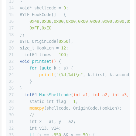
13
}
14
void
* shellcode = 
0
;
15
BYTE HookCode[] = {
16
0x48
,
0xB8
,
0x00
,
0x00
,
0x00
,
0x00
,
0x00
,
0x00
,
0x0
17
0xFF
,
0xE0
18
};
19
BYTE OriginCode[
0x50
];
20
size_t
 HookLen = 
12
;
21
__int64 times = 
100
;
22
void
printset
()
{
23
for
 (
auto
 k : s) {
24
printf
(
"(%d,%d)\n"
, k.first, k.second);
25
    }
26
}
27
__int64 
HackShellcode
(
int
 a1, 
int
 a2, 
int
 a3, 
i
28
static
int
 flag = 
1
;
29
memcpy
(shellcode, OriginCode,HookLen);     
30
//
31
int
 x = a1, y = a2;
32
int
 v13, v14;
33
if
 (x == 
-950
 && y == 
50
) {