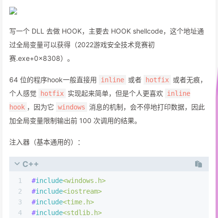
写一个 DLL 去做 HOOK，主要去 HOOK shellcode，这个地址通
过全局变量可以获得（2022游戏安全技术竞赛初
赛.exe+0x8308）。
64 位的程序hook一般直接用
或者
或者无痕，
inline
hotfix
个人感觉
实现起来简单，但是个人更喜欢
hotfix
inline
，因为它
消息的机制，会不停地打印数据，因此
hook
windows
加全局变量限制输出前 100 次调用的结果。
注入器（基本通用的）：
C++
1
#
include
<windows.h>
2
#
include
<iostream>
3
#
include
<time.h>
4
#
include
<stdlib.h>