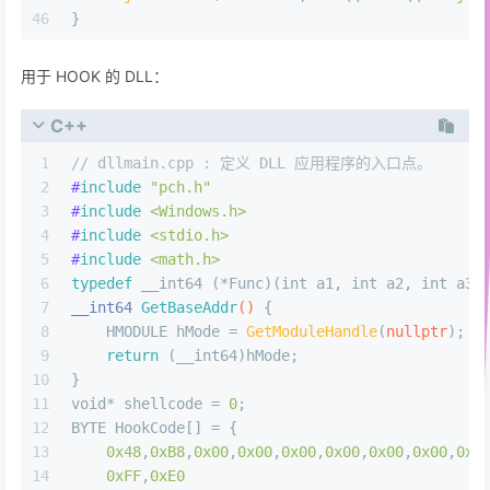
46
}
用于 HOOK 的 DLL：
C++
1
// dllmain.cpp : 定义 DLL 应用程序的入口点。
2
#
include
"pch.h"
3
#
include
<Windows.h>
4
#
include
<stdio.h>
5
#
include
<math.h>
6
typedef
 __int64 (*Func)(
int
 a1, 
int
 a2, 
int
 a3,
7
__int64 
GetBaseAddr
()
{
8
    HMODULE hMode = 
GetModuleHandle
(
nullptr
);
9
return
 (__int64)hMode;
10
}
11
void
* shellcode = 
0
;
12
BYTE HookCode[] = {
13
0x48
,
0xB8
,
0x00
,
0x00
,
0x00
,
0x00
,
0x00
,
0x00
,
0x0
14
0xFF
,
0xE0