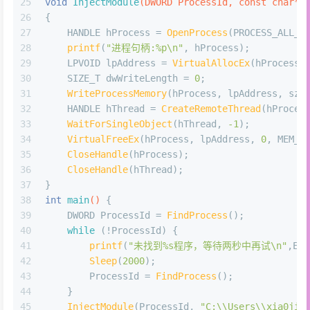
25
void
InjectModule
(DWORD ProcessId, 
const
char
* 
26
{
27
    HANDLE hProcess = 
OpenProcess
(PROCESS_ALL_A
28
printf
(
"进程句柄:%p\n"
, hProcess);
29
    LPVOID lpAddress = 
VirtualAllocEx
(hProcess,
30
    SIZE_T dwWriteLength = 
0
;
31
WriteProcessMemory
(hProcess, lpAddress, szP
32
    HANDLE hThread = 
CreateRemoteThread
(hProces
33
WaitForSingleObject
(hThread, 
-1
);
34
VirtualFreeEx
(hProcess, lpAddress, 
0
, MEM_R
35
CloseHandle
(hProcess);
36
CloseHandle
(hThread);
37
}
38
int
main
()
{
39
    DWORD ProcessId = 
FindProcess
();
40
while
 (!ProcessId) {
41
printf
(
"未找到%s程序，等待两秒中再试\n"
,EXE
42
Sleep
(
2000
);
43
        ProcessId = 
FindProcess
();
44
    }
45
InjectModule
(ProcessId, 
"C:\\Users\\xia0ji2