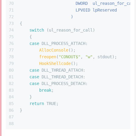
70
                       DWORD  ul_reason_for_cal
71
                       LPVOID lpReserved
72
                     )
73
{
74
switch
 (ul_reason_for_call)
75
    {
76
case
 DLL_PROCESS_ATTACH:
77
AllocConsole
();
78
freopen
(
"CONOUT$"
, 
"w"
, stdout);
79
HookShellcode
();
80
case
 DLL_THREAD_ATTACH:
81
case
 DLL_THREAD_DETACH:
82
case
 DLL_PROCESS_DETACH:
83
break
;
84
    }
85
return
 TRUE;
86
}
87
88