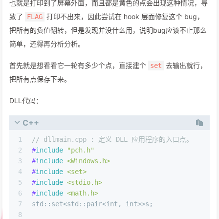
也就是打印到了屏幕外面，而且都是黄色的点会出现这种情况，导
致了
打印不出来，因此尝试在 hook 层面修复这个 bug，
FLAG
把所有的负值翻转，但是发现并没什么用，说明bug应该不止那么
简单，还得再分析分析。
首先就是想看看它一轮有多少个点，直接建个
去输出就行，
set
把所有点保存下来。
DLL代码：
C++
1
// dllmain.cpp : 定义 DLL 应用程序的入口点。
2
#
include
"pch.h"
3
#
include
<Windows.h>
4
#
include
<set>
5
#
include
<stdio.h>
6
#
include
<math.h>
7
std::set<std::pair<
int
, 
int
>>s;
8