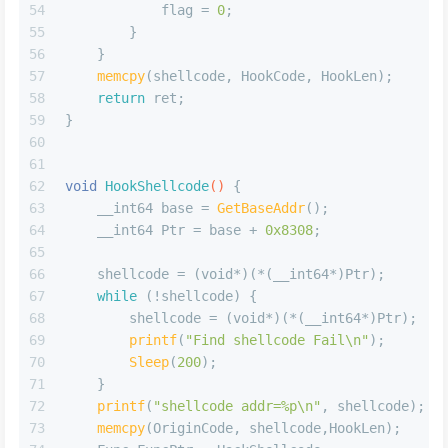
54
            flag = 
0
;
55
        }
56
    }
57
memcpy
(shellcode, HookCode, HookLen);      
58
return
 ret;
59
}
60
61
62
void
HookShellcode
()
{
63
    __int64 base = 
GetBaseAddr
();
64
    __int64 Ptr = base + 
0x8308
;
65
66
    shellcode = (
void
*)(*(__int64*)Ptr);
67
while
 (!shellcode) {
68
        shellcode = (
void
*)(*(__int64*)Ptr);
69
printf
(
"Find shellcode Fail\n"
);
70
Sleep
(
200
);
71
    }
72
printf
(
"shellcode addr=%p\n"
, shellcode);
73
memcpy
(OriginCode, shellcode,HookLen);     