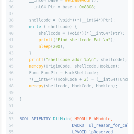
35
    __int64 base = 
GetBaseAddr
();
36
    __int64 Ptr = base + 
0x8308
;
37
38
    shellcode = (
void
*)(*(__int64*)Ptr);
39
while
 (!shellcode) {
40
        shellcode = (
void
*)(*(__int64*)Ptr);
41
printf
(
"Find shellcode Fail\n"
);
42
Sleep
(
200
);
43
    }
44
printf
(
"shellcode addr=%p\n"
, shellcode);
45
memcpy
(OriginCode, shellcode,HookLen);     
46
    Func FuncPtr = HackShellcode;
47
    *(__int64*)(HookCode + 
2
) = (__int64)FuncPt
48
memcpy
(shellcode, HookCode, HookLen);      
49
50
}
51
52
53
BOOL APIENTRY 
DllMain
( HMODULE hModule,
54
                      DWORD  ul_reason_for_call
55
                      LPVOID lpReserved