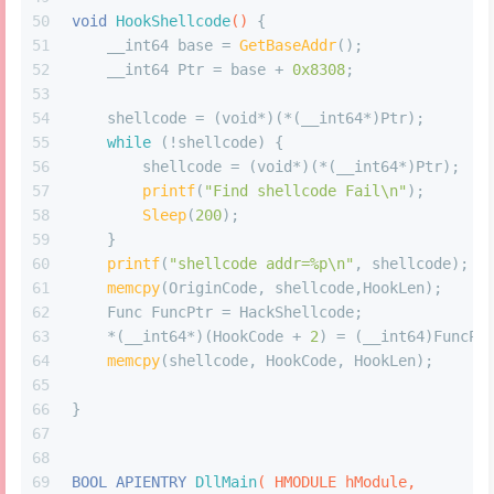
50
void
HookShellcode
()
{
51
    __int64 base = 
GetBaseAddr
();
52
    __int64 Ptr = base + 
0x8308
;
53
54
    shellcode = (
void
*)(*(__int64*)Ptr);
55
while
 (!shellcode) {
56
        shellcode = (
void
*)(*(__int64*)Ptr);
57
printf
(
"Find shellcode Fail\n"
);
58
Sleep
(
200
);
59
    }
60
printf
(
"shellcode addr=%p\n"
, shellcode);
61
memcpy
(OriginCode, shellcode,HookLen);     
62
    Func FuncPtr = HackShellcode;
63
    *(__int64*)(HookCode + 
2
) = (__int64)FuncPt
64
memcpy
(shellcode, HookCode, HookLen);      
65
66
}
67
68
69
BOOL APIENTRY 
DllMain
( HMODULE hModule,