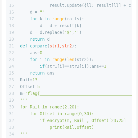
15
            result.update({ll: result[ll] + c[a
16
    d = 
""
17
for
 k 
in
range
(rails):
18
        d = d + result[k]
19
    d = d.replace(
'$'
,
''
)
20
return
 d
21
def
compare
(
str1,str2
):
22
    ans=
0
23
for
 i 
in
range
(
len
(str2)):
24
if
(str1[i]==str2[i]):ans+=
1
25
return
 ans
26
Rail=
13
27
Offset=
5
28
m=
'flag{_______________________________________
29
'''
30
for Rail in range(2,20):
31
    for Offset in range(0,30):
32
        if encrypt(m, Rail , Offset)[23:25]=='}
33
            print(Rail,Offset)
34
'''