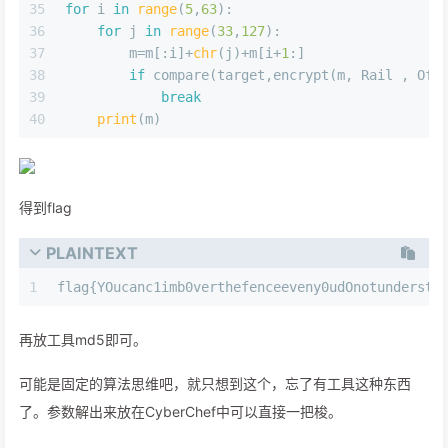
35
for
 i 
in
range
(
5
,
63
):
36
for
 j 
in
range
(
33
,
127
):
37
        m=m[:i]+
chr
(j)+m[i+
1
:]
38
if
 compare(target,encrypt(m, Rail , Off
39
break
40
print
(m)
得到flag
PLAINTEXT
1
flag{YOucanc1imb0verthefenceeveny0udOnotundersta
再放工具md5即可。
可能是固定的算法思维吧，就只想到这个，忘了有工具这种东西
了。参数解出来放在CyberChef中可以直接一把梭。