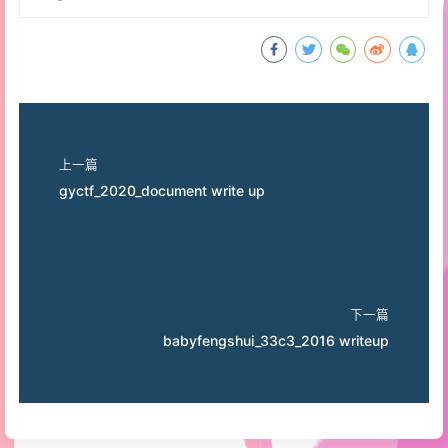
上一篇
gyctf_2020_document write up
下一篇
babyfengshui_33c3_2016 writeup