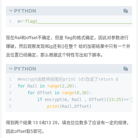
PYTHON
1
m=
'flag{________________________________________
现在Rail和offset不确定，但是 flag的格式确定，因此对参数进行
爆破，然后观察发现l和g还有{}在整个 给的加密结果中只有一个并
且位置已经确定，那么根据这个特性写出如下脚本。
PYTHON
1
#encrypt函数将结尾的print (d)改成了return d
2
for
 Rail 
in
range
(
2
,
20
):
3
for
 Offset 
in
range
(
0
,
30
):
4
if
 encrypt(m, Rail , Offset)[
23
:
25
]==
'}l
5
print
(Rail,Offset)
得到两个结果 13 5和13 29，填充位位数多了应该有一定的规律，
因此offset取5即可。