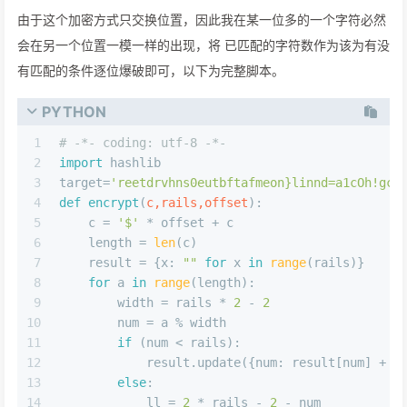
由于这个加密方式只交换位置，因此我在某一位多的一个字符必然
会在另一个位置一模一样的出现，将 已匹配的字符数作为该为有没
有匹配的条件逐位爆破即可，以下为完整脚本。
PYTHON
1
# -*- coding: utf-8 -*-
2
import
 hashlib
3
target=
'reetdrvhns0eutbftafmeon}linnd=a1cOh!gce
4
def
encrypt
(
c,rails,offset
):
5
    c = 
'$'
 * offset + c
6
    length = 
len
(c)
7
    result = {x: 
""
for
 x 
in
range
(rails)}
8
for
 a 
in
range
(length):
9
        width = rails * 
2
 - 
2
10
        num = a % width
11
if
 (num < rails):
12
            result.update({num: result[num] + c
13
else
:
14
            ll = 
2
 * rails - 
2
 - num