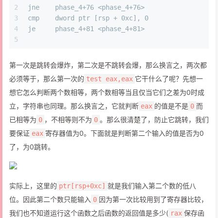
2
jne    phase_4+76 <phase_4+76> 
3
cmp    dword ptr [rsp + 0xc], 0
4
je     phase_4+81 <phase_4+81>
5
第一次是跳转会爆炸，第二次是不跳转会爆，那么换言之，两次都
必须等于，那么第一次的
它干什么了呢？先想一
test eax,eax
想它怎么判断两个数相等，两个数相等当且仅当它们之差为0时成
立，字符串也同理。那么换言之，它就判断
的值是不是
而
eax
0
已相等为
，不相等则不为
。那么很清楚了，防止它跳转，我们
0
0
要保证
寄存器值为0。下面就是判断第二个输入的值是否为0
eax
了，为0跳转。
实际上，这里的
就是我们输入第二个数的低八
ptr[rsp+0xc]
位。因此第二个数只能输入
因为第一次比较用到了寄存器比较，
0
我们也不知道运行这个函数之后函数的返回值是多少(
保存函
rax