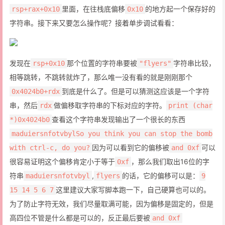
里面，在往栈底偏移
的地方起一个保存好的
rsp+rax+0x10
0x10
字符串。接下来又要怎么操作呢？接着单步调试看看：
发现在
那个位置的字符串要被
字符串比较，
rsp+0x10
"flyers"
相等跳转，不跳转就炸了，那么唯一没有看的就是刚刚那个
到底是什么了。但是可以猜测这应该是一个字符
0x4024b0+rdx
串，然后
做偏移取字符串的下标对应的字符。
rdx
print (char
查看这个字符串发现输出了一个很长的东西
*)0x4024b0
maduiersnfotvbylSo you think you can stop the bomb
因为可以看到它的偏移被
可以
with ctrl-c, do you?
and 0xf
很容易证明这个偏移肯定小于等于
，那么我们取出16位的字
0xf
符串
,
的话，它的偏移可以是：
maduiersnfotvbyl
flyers
9
这里建议大家写脚本跑一下，自己硬算也可以的。
15 14 5 6 7
为了防止字符无效，我们尽量取满可能，因为偏移是固定的，但是
高四位不管是什么都是可以的，反正最后要被
and 0xf