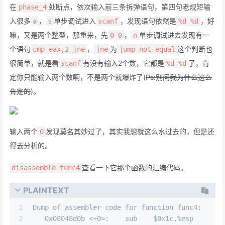
在
处断点，依次输入前三条拆弹语句，第四句老规矩输
phase_4
入很多
，
单步调试进入
，发现语句依然是
，好
a
s
scanf
%d %d
嘛，又是两个整型，那重来，先
，
单步调试进去发现有一
0 0
n
个语句
，
为
这个判断也
cmp eax,2 jne
jne
jump not equal
很简单，就是看
有没有输入2个数，它都是
了，肯
scanf
%d %d
定你只能输入两个数啊，不是两个就爆炸了(
Ps:别问我为什么这么
肯定的
)。
输入两个
发现莫名其妙过了，其实我想就这么水过去的，但是还
0
得去分析的。
查看一下它那个函数的汇编代码。
disassemble func4
PLAINTEXT
1
Dump of assembler code for function func4:
2
   0x08048d0b <+0>:    sub    $0x1c,%esp