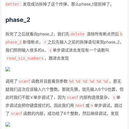
发现成功拆掉了这个炸弹，那么phase_1就拆掉了。
better.
phase_2
拆完了之后就看向phase_2，我们先
清除所有断点然后
delete
b
新增断点，
之后先输入之前的拆弹语句来到phase_2，
phase_2
r
我们照例输入很多的a，
单步调试进去发现有一个函数叫
s
，跟进去发现
read_six_numbers
调用了
函数并且能看到参数
，那无
scanf
%d %d %d %d %d %d
疑我们这次应该输入六个整数。那就先猜，就先输入6个0也罢，但
此时我们不能’s’单步调试了，因为
内部构造很复杂，
单
scanf
s
步调试会把你键盘按烂的。因此我们用
或
单步调试，跳过
next
n
了
函数的内部，成功给了6个整数，然后继续调试，发现
scanf