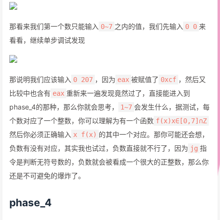
那看来我们第一个数只能输入
之内的值，我们先输入
来
0~7
0 0
看看，继续单步调试发现
那说明我们应该输入
，因为
被赋值了
，然后又
0 207
eax
0xcf
比较中也含有
重新来一遍发现竟然过了，直接能进入到
eax
phase_4的那种，那么你就会思考，
会发生什么，据测试，每
1~7
个数对应了一个整数，你可以理解为有一个函数
f(x)x∈[0,7]∩Z
然后你必须正确输入
的其中一个对应。那你可能还会想，
x f(x)
负数有没有对应，其实我也试过，负数直接就不行了，因为
指
jg
令是判断无符号数的，负数就会被看成一个很大的正整数，那么你
还是不可避免的爆炸了。
phase_4