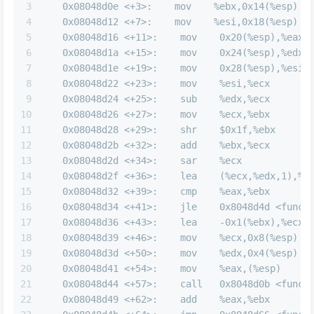
3
   0x08048d0e <+3>:    mov    %ebx,0x14(%esp)
4
   0x08048d12 <+7>:    mov    %esi,0x18(%esp)
5
   0x08048d16 <+11>:    mov    0x20(%esp),%eax
6
   0x08048d1a <+15>:    mov    0x24(%esp),%edx
7
   0x08048d1e <+19>:    mov    0x28(%esp),%esi 
8
   0x08048d22 <+23>:    mov    %esi,%ecx
9
   0x08048d24 <+25>:    sub    %edx,%ecx       
10
   0x08048d26 <+27>:    mov    %ecx,%ebx
11
   0x08048d28 <+29>:    shr    $0x1f,%ebx    
12
   0x08048d2b <+32>:    add    %ebx,%ecx     
13
   0x08048d2d <+34>:    sar    %ecx          
14
   0x08048d2f <+36>:    lea    (%ecx,%edx,1),%e
15
   0x08048d32 <+39>:    cmp    %eax,%ebx
16
   0x08048d34 <+41>:    jle    0x8048d4d <func4
17
   0x08048d36 <+43>:    lea    -0x1(%ebx),%ecx
18
   0x08048d39 <+46>:    mov    %ecx,0x8(%esp)
19
   0x08048d3d <+50>:    mov    %edx,0x4(%esp)
20
   0x08048d41 <+54>:    mov    %eax,(%esp)
21
   0x08048d44 <+57>:    call   0x8048d0b <func4
22
   0x08048d49 <+62>:    add    %eax,%ebx   