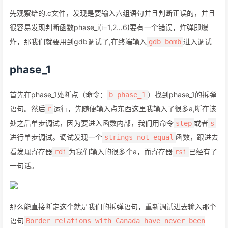
先观察给的.c文件，发现是要输入六组语句并且判断正误的，并且
很容易发现判断函数phase_i(i=1,2…6)要有一个错误，炸弹即爆
炸，那我们就要用到gdb调试了,在终端输入
进入调试
gdb bomb
phase_1
首先在phase_1处断点（命令：
）找到phase_1的拆弹
b phase_1
语句。然后
运行，先随便输入点东西这里我输入了很多a,断在该
r
处之后单步调试，因为要进入函数内部，我们用命令
或者
step
s
进行单步调试。调试发现一个
函数，跟进去
strings_not_equal
看发现寄存器
为我们输入的很多个a，而寄存器
已经有了
rdi
rsi
一句话。
那么能直接断定这个就是我们的拆弹语句，重新调试进去输入那个
语句
Border relations with Canada have never been