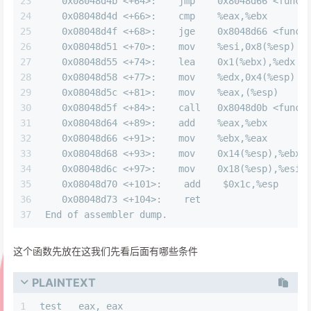
23
   0x08048d4b <+64>:    jmp    0x8048d66 <func4
24
   0x08048d4d <+66>:    cmp    %eax,%ebx  
25
   0x08048d4f <+68>:    jge    0x8048d66 <func4
26
   0x08048d51 <+70>:    mov    %esi,0x8(%esp)
27
   0x08048d55 <+74>:    lea    0x1(%ebx),%edx 
28
   0x08048d58 <+77>:    mov    %edx,0x4(%esp)
29
   0x08048d5c <+81>:    mov    %eax,(%esp)
30
   0x08048d5f <+84>:    call   0x8048d0b <func4
31
   0x08048d64 <+89>:    add    %eax,%ebx  
32
   0x08048d66 <+91>:    mov    %ebx,%eax   
33
   0x08048d68 <+93>:    mov    0x14(%esp),%ebx
34
   0x08048d6c <+97>:    mov    0x18(%esp),%esi
35
   0x08048d70 <+101>:    add    $0x1c,%esp
36
   0x08048d73 <+104>:    ret    
37
End of assembler dump.
这个函数先放在这我们先看后面有哪些条件
PLAINTEXT
1
test   eax, eax